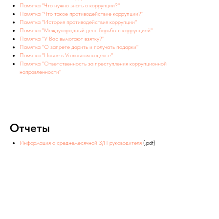
Памятка "Что нужно знать о коррупции?"
Памятка "Что такое противодействие коррупции?"
Памятка "История противодействия коррупции"
Памятка "Международный день борьбы с коррупцией"
Памятка "У Вас вымогают взятку?"
Памятка "О запрете дарить и получать подарки"
Памятка "Новое в Уголовном кодексе"
Памятка "Ответственность за преступления коррупционной
направленности"
Отчеты
Информация о среднемесячной З/П руководителя
(.pdf)