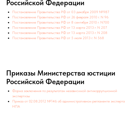
Российской Федерации
Постановление Правительства РФ от 03 декабря 2009 №987
Постановление Правительства РФ от 26 февраля 2010 г. N 96
Постановление Правительства РФ от 8 сентября 2010 г. N700
Постановление Правительства РФ от 13 марта 2013 г. N 207
Постановление Правительства РФ от 13 марта 2013 г. N 208
Постановление Правительства РФ от 5 июля 2013 г. N 568
Приказы Министерства юстиции
Российской Федерации
Форма заключения по результатам независимой антикоррупционной
экспертизы
Приказ от 02.08.2012 №146 об административном регламенте эксперта
НПА