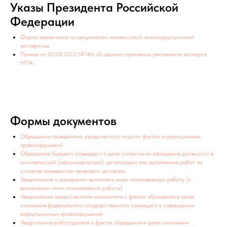
Указы Президента Российской
Федерации
Форма заключения по результатам независимой антикоррупционной
экспертизы
Приказ от 02.08.2012 №146 об административном регламенте эксперта
НПА
Формы документов
Обращение гражданина, юридического лица по фактам коррупционных
правонарушений
Обращение бывшего служащего о даче согласия на замещение должности в
коммерческой (некоммерческой) организации или выполнение работ на
условиях гражданско-правового договора
Уведомление о намерении выполнять иную оплачиваемую работу (о
выполнении иной оплачиваемой работы)
Уведомление представителя нанимателя о фактах обращения в целях
склонения федерального государственного служащего к совершению
коррупционных правонарушений
Уведомление работодателя о фактах обращения в целях склонения