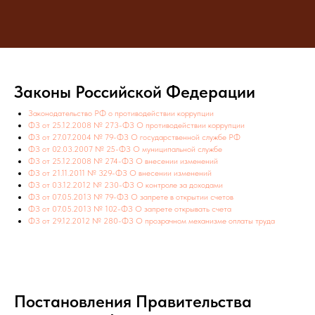
Законы Российской Федерации
Законодательство РФ о противодействии коррупции
ФЗ от 25.12.2008 № 273-ФЗ О противодействии коррупции
ФЗ от 27.07.2004 № 79-ФЗ О государственной службе РФ
ФЗ от 02.03.2007 № 25-ФЗ О муниципальной службе
ФЗ от 25.12.2008 № 274-ФЗ О внесении изменений
ФЗ от 21.11.2011 № 329-ФЗ О внесении изменений
ФЗ от 03.12.2012 № 230-ФЗ О контроле за доходами
ФЗ от 07.05.2013 № 79-ФЗ О запрете в открытии счетов
ФЗ от 07.05.2013 № 102-ФЗ О запрете открывать счета
ФЗ от 29.12.2012 № 280-ФЗ О прозрачном механизме оплаты труда
Постановления Правительства