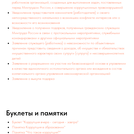
работников организаций, созданных для выполнения задач, поставленных
перед Минтрудом России, к совершению коррупционных правонарушений
Уведомление представителя нанимателя (работодателя) и своего
непосредственного начальника о возникшем конфликте интересов или о
возможности его возникновения
Уведомление о получении подарков, полученных гражданским служащим
Минтруда России в связи с протокольными мероприятиями, служебными
командировками и другими официальными мероприятиями
Заявление служащего (работника) о невозможности по объективным
причинам представить сведения о доходах, об имуществе и обязательствах
имущественного характера своих супруги (супруга) и несовершеннолетних
детей
Заявление о разрешении на участие на безвозмездной основе в управлении
в качестве единоличного исполнительного органа или вхождения в состав
коллегиального органа управления некоммерческой организацией
Заявление о выкупе подарка
Буклеты и памятки
Буклет "Коррупция вчера - сегодня - завтра"
Памятка Коррупция в образовании"
Памятка "Что такое коррупция?"